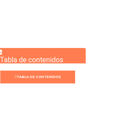
Send reset link
Password reset link sent
to your email
Cerrar
Confirmation link sent
Por favor, sigue las instrucciones enviadas
a tu dirección de correo electrónico.
Cerrar
No account?
Registro
Sign In
¿Has olvidado tu contraseña?
×
Tabla de contenidos
TABLA DE CONTENIDOS