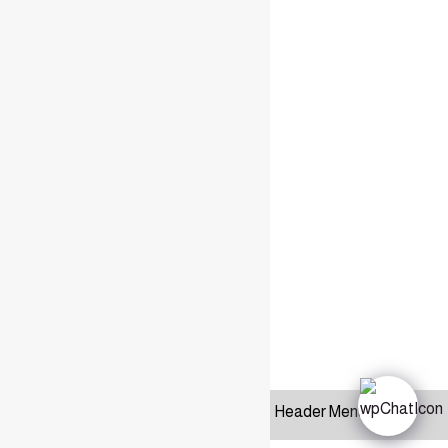
Recordarme
Sign In
Registro
Restaurar la contraseña
Send reset link
Password reset link sent
to your email
Cerrar
Confirmation link sent
Por favor, sigue las instrucciones enviadas
a tu dirección de correo electrónico.
Cerrar
No account?
Registro
Sign In
¿Has olvidado tu contraseña?