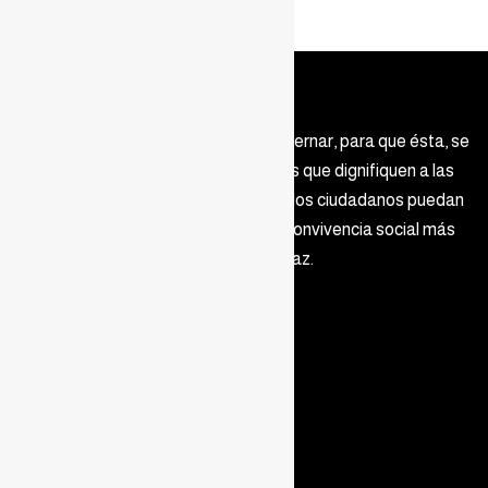
Buscamos renovar la manera de gobernar, para que ésta, se
haga basada en principios y valores que dignifiquen a las
personas y que permitan que todos los ciudadanos puedan
desarrollarse plenamente, en una convivencia social más
armónica y de paz.
Términos y Condiciones