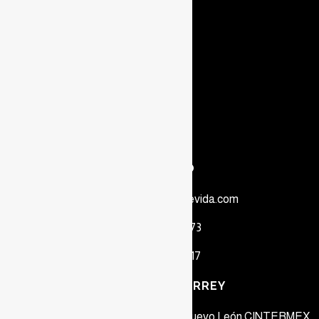
Aviso de Privacidad
Política de Integridad
Glosario
CONTACTO
info@mexicotienevida.com
81 2261 3273​
81 2261 8817​
OFICINA MONTERREY
Col. Obrera, CP 64010, Monterrey, Nuevo León CINTERMEX,