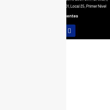
Parque Fundidora Av. Fundidora 501, Local 85, Primer Nivel
Preguntas Frecuentes
Sign In
La contraseña debe tener
un mínimo de 8 caracteres de números y letras, y contener al
menos 1 letra mayúscula