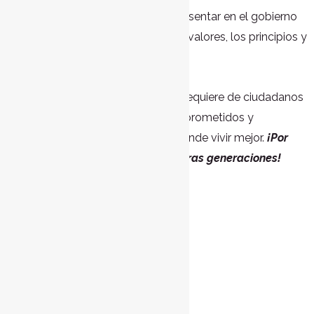
complejos, quienes nos dicen representar en el gobierno
se conducen atentando contra los valores, los principios y
la dignidad de los ciudadanos.
Para que esta realidad cambie, se requiere de ciudadanos
valientes, con voluntad firme, comprometidos y
dispuestos a luchar por un lugar donde vivir mejor.
¡Por
México, por nosotros y por las futuras generaciones!