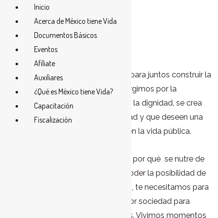
Inicio
Acerca de México tiene Vida
Documentos Básicos
Eventos
Afíliate
Únete a
Vía Democrática Activa
para juntos construir la
Auxiliares
sociedad que todos deseamos. Surgimos por la
¿Qué es México tiene Vida?
necesidad de rescatar los valores y la dignidad, se crea
Capacitación
para las personas de buena voluntad y que deseen una
Fiscalización
sociedad mejor, puedan participar en la vida pública.
Vía Democrática Activa te necesita por qué se nutre de
todos nosotros. Hoy tienes en tu poder la posibilidad de
formar parte de éste gran proyecto, te necesitamos para
que juntos trabajemos por una mejor sociedad para
nosotros y las futuras generaciones. Vivimos momentos