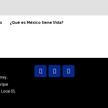
es
¿Qué es México tiene Vida?
rrey,
rque
 Local 85,