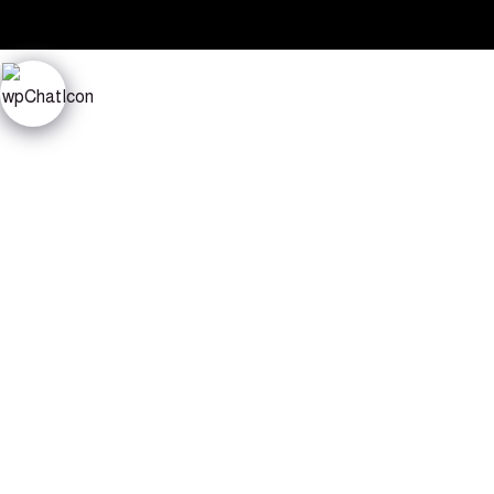
Sign In
La contraseña debe tener u
Recordarme
Sign In
Registro
Restaurar la contraseña