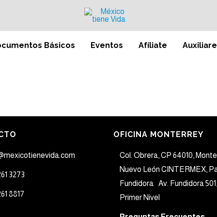
cumentos Básicos
Eventos
Afíliate
Auxiliar
CTO
OFICINA MONTERREY
@mexicotienevida.com
Col. Obrera, CP 64010, Monte
Nuevo León CINTERMEX, Pa
261 3273​
Fundidora Av. Fundidora 501,
261 8817​
Primer Nivel
Preguntas Frecuentes